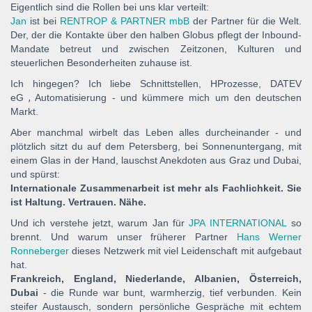
Eigentlich sind die Rollen bei uns klar verteilt:
Jan
ist bei
RENTROP & PARTNER mbB
der Partner für die Welt.
Der, der die Kontakte über den halben Globus pflegt der Inbound-
Mandate betreut und zwischen Zeitzonen, Kulturen und
steuerlichen Besonderheiten zuhause ist.
Ich hingegen? Ich liebe Schnittstellen, HProzesse,
DATEV
eG
,
Automatisierung - und kümmere mich um den deutschen
Markt.
Aber manchmal wirbelt das Leben alles durcheinander - und
plötzlich sitzt du auf dem Petersberg, bei Sonnenuntergang, mit
einem Glas in der Hand, lauschst Anekdoten aus Graz und Dubai,
und spürst:
Internationale Zusammenarbeit ist mehr als Fachlichkeit. Sie
ist Haltung. Vertrauen. Nähe.
Und ich verstehe jetzt, warum Jan für
JPA INTERNATIONAL
so
brennt. Und warum unser früherer Partner
Hans Werner
Ronneberger
dieses Netzwerk mit viel Leidenschaft mit aufgebaut
hat.
Frankreich, England, Niederlande, Albanien, Österreich,
Dubai
- die Runde war bunt, warmherzig, tief verbunden. Kein
steifer Austausch, sondern persönliche Gespräche mit echtem